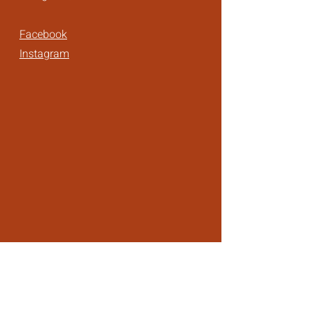
Facebook
Instagram
Broneeri laud:
Eesnimi
*