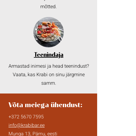
mõtted.
Teenindaja
Armastad inimesi ja head teenindust?
Vaata, kas Krabi on sinu järgmine
samm.
Võta meiega ühendust:
+372 5670 7595
info@krabibar.ee
Munga 13, Pärnu, eesti