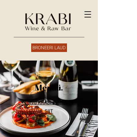
BRONEERI LAUD
Menüü.
Tutvu KRABI menüüga
SIIT