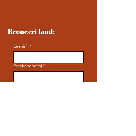
Broneeri laud:
Eesnimi
*
Perekonnanimi
*
E-post
*
Telefon
*
Kuupäev / Kellaaeg / Inimeste arv /
Erisoovid / * Kinnitame broneeringu
hiljemalt 24h jooksul * Laua